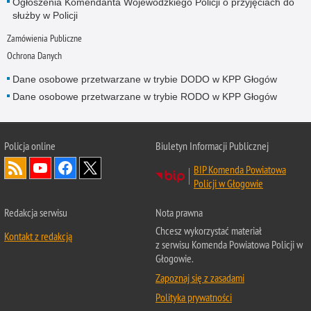
Ogłoszenia Komendanta Wojewódzkiego Policji o przyjęciach do
służby w Policji
Zamówienia Publiczne
Ochrona Danych
Dane osobowe przetwarzane w trybie DODO w KPP Głogów
Dane osobowe przetwarzane w trybie RODO w KPP Głogów
Policja
online
Biuletyn Informacji Publicznej
BIP Komenda Powiatowa
Policji w Głogowie
Redakcja serwisu
Nota prawna
Chcesz wykorzystać materiał
Kontakt z redakcją
z serwisu Komenda Powiatowa Policji w
Głogowie.
Zapoznaj się z zasadami
Polityka prywatności